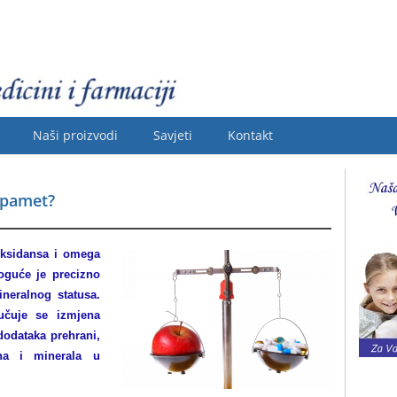
Naši proizvodi
Savjeti
Kontakt
apamet?
ioksidansa i omega
guće je precizno
neralnog statusa.
učuje se izmjena
dodataka prehrani,
ina i minerala u