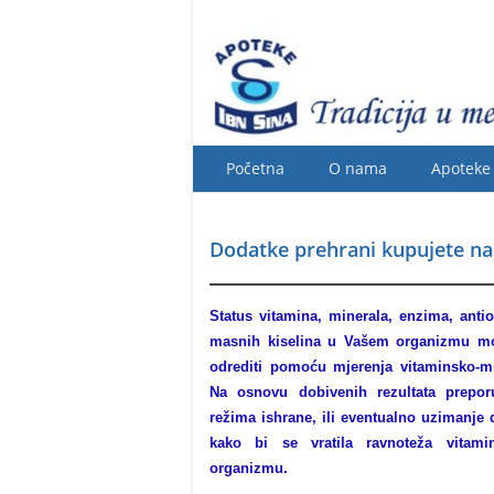
Početna
O nama
Apoteke
Dodatke prehrani kupujete n
Status vitamina, minerala, enzima, ant
masnih kiselina u Vašem organizmu mo
odrediti pomoću mjerenja vitaminsko-mi
Na osnovu dobivenih rezultata prepor
režima ishrane, ili eventualno uzimanje 
kako bi se vratila ravnoteža vitam
organizmu.