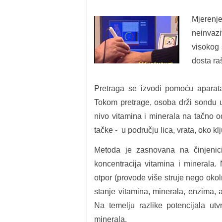
Mjerenj
neinvaz
visokog 
dosta ra
Pretraga se izvodi pomoću aparata
Tokom pretrage, osoba drži sondu u
nivo vitamina i minerala na tačno 
tačke - u području lica, vrata, oko kl
Metoda je zasnovana na činjenic
koncentracija vitamina i minerala. 
otpor (provode više struje nego oko
stanje vitamina, minerala, enzima,
Na temelju razlike potencijala utv
minerala.