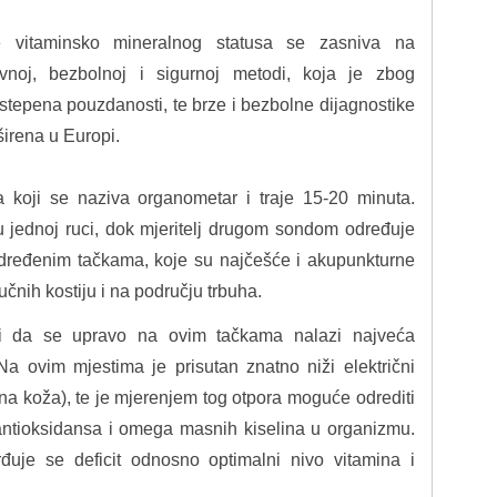
e vitaminsko mineralnog statusa se zasniva na
ivnoj, bezbolnoj i sigurnoj metodi, koja je zbog
stepena pouzdanosti, te brze i bezbolne dijagnostike
širena u Europi.
 koji se naziva organometar i traje 15-20 minuta.
 jednoj ruci, dok mjeritelj drugom sondom određuje
određenim tačkama, koje su najčešće i akupunkturne
jučnih kostiju i na području trbuha.
i da se upravo na ovim tačkama nalazi najveća
Na ovim mjestima je prisutan znatno niži električni
lna koža), te je mjerenjem tog otpora moguće odrediti
 antioksidansa i omega masnih kiselina u organizmu.
rđuje se deficit odnosno optimalni nivo vitamina i